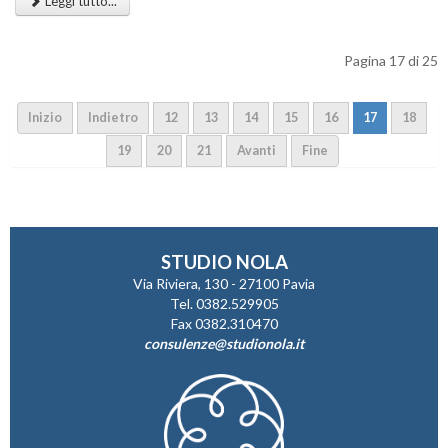
Leggi tutto...
Pagina 17 di 25
Inizio
Indietro
12
13
14
15
16
17
18
19
20
21
Avanti
Fine
STUDIO NOLA
Via Riviera, 130 - 27100 Pavia
Tel. 0382.529905
Fax 0382.310470
consulenze@studionola.it