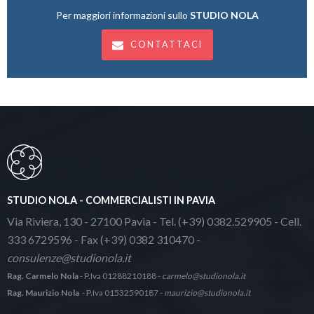
Per maggiori informazioni sullo
STUDIO NOLA
CONTATTACI
STUDIO NOLA - COMMERCIALISTI IN PAVIA
Via Riviera, 130 - 27100 Pavia - Tel. (+39) 0382.529905 - Cell.
333 6729596 - Fax (+39) 0382 310470 -
consulenze@studionola.it
Rag. Carmelo Nola
- P.Iva 01288210188 -
carmelo@studionola.it
Rag. Maurizio Nola
- P.Iva 01532590187 -
maurizio@studionola.it