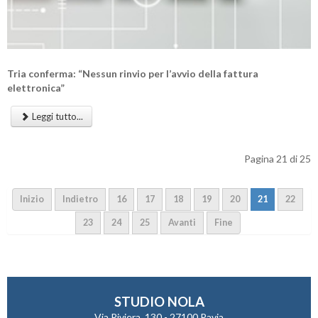
Tria conferma: “Nessun rinvio per l’avvio della fattura
elettronica”
Leggi tutto...
Pagina 21 di 25
Inizio
Indietro
16
17
18
19
20
21
22
23
24
25
Avanti
Fine
STUDIO NOLA
Via Riviera, 130 - 27100 Pavia