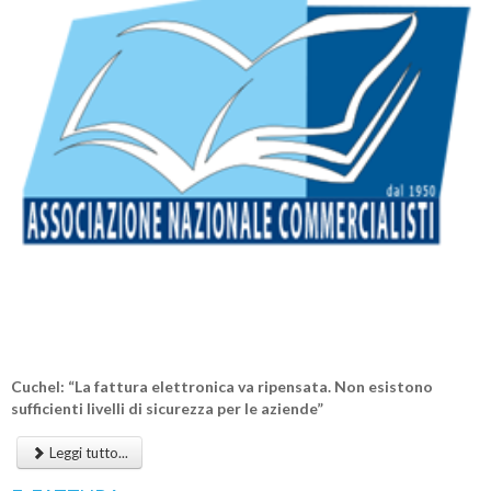
Cuchel: “La fattura elettronica va ripensata. Non esistono
sufficienti livelli di sicurezza per le aziende”
Leggi tutto...