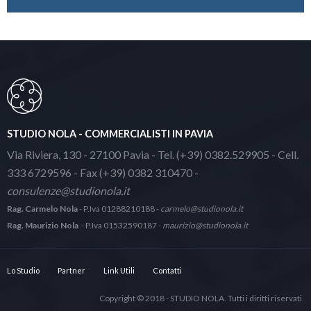
STUDIO NOLA - COMMERCIALISTI IN PAVIA
Via Riviera, 130 - 27100 Pavia - Tel. (+39) 0382.529905 - Cell.
333 6729596 - Fax (+39) 0382 310470 -
consulenze@studionola.it
Rag. Carmelo Nola
- P.Iva 01288210188 -
carmelo@studionola.it
Rag. Maurizio Nola
- P.Iva 01532590187 -
maurizio@studionola.it
Lo Studio
Partner
Link Utili
Contatti
Copyright © 2018 - STUDIO NOLA. Tutti i diritti riservati.