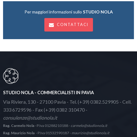
Per maggiori informazioni sullo
STUDIO NOLA
CONTATTACI
STUDIO NOLA - COMMERCIALISTI IN PAVIA
Via Riviera, 130 - 27100 Pavia - Tel. (+39) 0382.529905 - Cell.
333 6729596 - Fax (+39) 0382 310470 -
consulenze@studionola.it
Rag. Carmelo Nola
- P.Iva 01288210188 -
carmelo@studionola.it
Rag. Maurizio Nola
- P.Iva 01532590187 -
maurizio@studionola.it