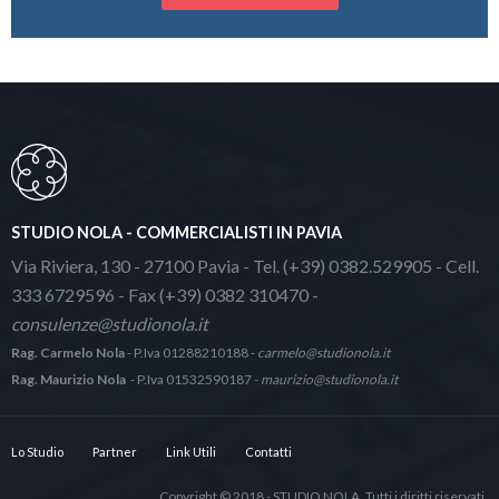
STUDIO NOLA - COMMERCIALISTI IN PAVIA
Via Riviera, 130 - 27100 Pavia - Tel. (+39) 0382.529905 - Cell.
333 6729596 - Fax (+39) 0382 310470 -
consulenze@studionola.it
Rag. Carmelo Nola
- P.Iva 01288210188 -
carmelo@studionola.it
Rag. Maurizio Nola
- P.Iva 01532590187 -
maurizio@studionola.it
Lo Studio
Partner
Link Utili
Contatti
Copyright © 2018 - STUDIO NOLA. Tutti i diritti riservati.