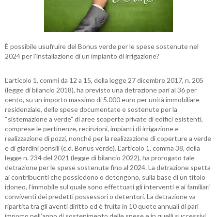
È possibile usufruire del Bonus verde per le spese sostenute nel
2024 per l’installazione di un impianto di irrigazione?
L’articolo 1, commi da 12 a 15, della legge 27 dicembre 2017, n. 205
(legge di bilancio 2018), ha previsto una detrazione pari al 36 per
cento, su un importo massimo di 5.000 euro per unità immobiliare
residenziale, delle spese documentate e sostenute per la
“sistemazione a verde” di aree scoperte private di edifici esistenti,
comprese le pertinenze, recinzioni, impianti di irrigazione e
realizzazione di pozzi, nonché per la realizzazione di coperture a verde
e di giardini pensili (c.d. Bonus verde). L’articolo 1, comma 38, della
legge n. 234 del 2021 (legge di bilancio 2022), ha prorogato tale
detrazione per le spese sostenute fino al 2024. La detrazione spetta
ai contribuenti che possiedono o detengono, sulla base di un titolo
idoneo, l’immobile sul quale sono effettuati gli interventi e ai familiari
conviventi dei predetti possessori o detentori. La detrazione va
ripartita tra gli aventi diritto ed è fruita in 10 quote annuali di pari
importo nell’anno di sostenimento delle spese e in quelli successivi