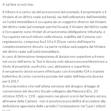
A tal fine si noti che:
il tributo è a carico sia del possessore (ad esempio, il proprietario o il
titolare di un diritto reale sul bene), sia dell’utilizzatore dell’immobile;
se l’unità immobiliare è occupata da un soggetto diverso dal titolare
del diritto reale (ad esempio perché locata), il titolare del diritto reale
e l’occupante sono titolari di un’autonoma obbligazione tributaria, e
l’occupante versa il tributo nella misura, stabilita dal Comune con
regolamento, compresa fra il 10 e il 30 per cento dell’importo
complessivamente dovuto. La parte residua sarà pagata dal titolare
del diritto reale sull'unità immobiliare;
in caso di detenzione temporanea di durata non superiore a 6 mesi
nel corso dell’anno, la Tasi è dovuta solo dal possessore/detentore a
titolo di proprietà, usufrutto, uso, abitazione o superficie;
il versamento dovrà essere effettuato con il modello F24 o tramite
bollettino di conto corrente postale del saldo dell’imposta dovuta
per il 2017.
Si ricorda inoltre che nell'ultima versione del disegno di legge di
conversione del decreto fiscale collegato alla Manovra (D.L. 23
ottobre 2018, n. 119) - approvato nei giorni scorsi dal Senato ed ora
all'esame della Camera - non è prevista la possibilità di accedere alla
definizione agevolata delle cartelle (“rottamazione-ter”) per i tributi
locali.